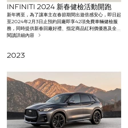
INFINITI 2024 新春健檢活動開跑
新年將至，為了讓車主在春節期間出遊倍感安心，即日起
至2024年2月3日止預約回廠即享42項免費車輛健檢服
務，同時提供新春回廠好禮、指定商品紅利價優惠及全新
極致精品優惠，另外推出車主回廠定保專屬轉盤抽獎活
閱讀詳細內容
動，車主有機會抽中特獎INFINITI QX60週遊券
2023