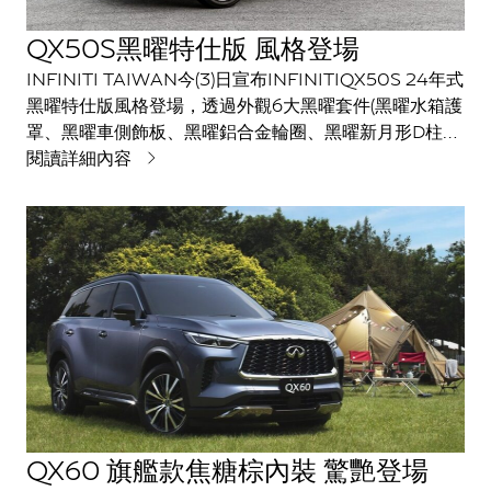
QX50S黑曜特仕版 風格登場
INFINITI TAIWAN今(3)日宣布INFINITIQX50S 24年式
黑曜特仕版風格登場，透過外觀6大黑曜套件(黑曜水箱護
罩、黑曜車側飾板、黑曜鋁合金輪圈、黑曜新月形D柱、
黑曜銘牌及黑曜排氣尾飾管)的亮黑處理，搭配QX50集
閱讀詳細內容
優雅與動感於一身的設計，淬鍊出獨具風格的運動豪華休
旅；搭載兼具強大性能與效能的VC-Turbo可變壓縮比引
擎，並配備全方位守護的ProPILOT智慧駕駛輔助科技，
讓駕駛能安心自在享受超凡性能的駕駛樂趣。INFINITI
QX50S 24年式黑曜特仕版建議售價229萬元，限量50
台，歡迎追求個人風格、極智安全與動力的消費者把握機
會入主。
QX60 旗艦款焦糖棕內裝 驚艷登場