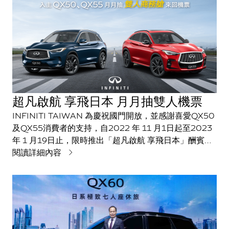
超凡啟航 享飛日本 月月抽雙人機票
INFINITI TAIWAN 為慶祝國門開放，並感謝喜愛QX50
及QX55消費者的支持，自2022 年 11 月1日起至2023
年 1 月19日止，限時推出「超凡啟航 享飛日本」酬賓專
案，凡於活動期間入主QX50或QX55，即可獲得月月抽
閱讀詳細內容
日本商務艙雙人來回機票抽獎機會。