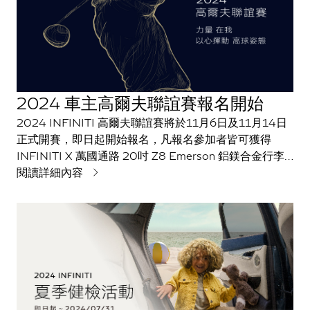
2024 車主高爾夫聯誼賽報名開始
2024 INFINITI 高爾夫聯誼賽將於11月6日及11月14日
正式開賽，即日起開始報名，凡報名參加者皆可獲得
INFINITI X 萬國通路 20吋 Z8 Emerson 鋁鎂合金行李
箱 乙只、INFINITI X Titleist PRO V1 高爾夫球 乙條、
閱讀詳細內容
INFINITI 運動球帽 乙頂等參加禮。