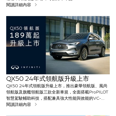
為車主特別準備的INFINITI X MIZUNO 4項獨家專屬好
閱讀詳細內容
禮，包含衣物袋、POLO 衫球衣、運動球帽及高爾夫
球，禮遇車主賽事更完美。本年度賽事INFINITI
TAIWAN精心規劃4項一桿進洞大獎，其中最大獎為
「INFINITI 極智夢想休旅 QX50 豪華領航版」乙台，獎
項豐富，敬邀車主以心揮動，成就完美一擊。
QX50 24年式領航版升級上市
QX50 24年式領航版升級上市，推出豪華領航版、風尚
領航版及旗艦領航版三款全新車規，全面搭載ProPILOT
智慧駕駛輔助科技，搭配兼具強大性能與效能的VC-
Turbo可變壓縮比引擎，以全方位安全守護讓駕駛能自在
閱讀詳細內容
感受極致駕馭的超凡性能，更提供駕駛與乘客更舒適與安