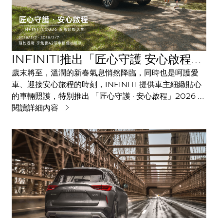
INFINITI推出「匠心守護 安心啟程」
2026春節健檢活動
歲末將至，溫潤的新春氣息悄然降臨，同時也是呵護愛
車、迎接安心旅程的時刻，INFINITI 提供車主細緻貼心
的車輛照護，特別推出 「匠心守護 · 安心啟程」2026 春
節健檢活動(註1)，以全球INFINITI品牌專業檢修標準，
閱讀詳細內容
結合認證技術團隊與高品質零件，為愛車提前做好新春出
遊準備，讓每段旅途倍感安心。