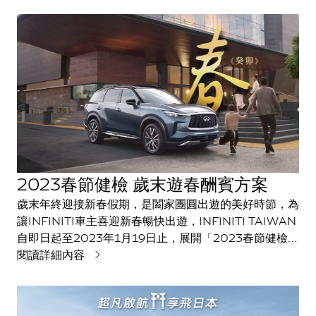
2023春節健檢 歲末遊春酬賓方案
歲末年終迎接新春假期，是闔家團圓出遊的美好時節，為
讓INFINITI車主喜迎新春暢快出遊，INFINITI TAIWAN
自即日起至2023年1月19日止，展開「2023春節健檢活
動」。
閱讀詳細內容