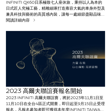
INFINITI QX60日系極致七人座休旅，秉持以人為本的
日式匠人究極工藝，精雕細琢打造雍容大氣的車身外型及
兼具科技與藝術的高質感內裝，讓每一處細節盡顯品味與
優雅，並搭載守護安全的ProPILOT智慧駕駛輔助科技及
閱讀詳細內容
行穩藏勁的VQ35缸內直噴V6引擎，提供車主家人最極
致豪華的乘坐體驗，為進一步滿足消費者對品味及質感的
追求，INFINITI TAIWAN今(1)日宣布QX60旗艦款導入
焦糖棕內裝色，旗艦款選配焦糖棕內裝建議售價288萬元
驚艷登場。
2023 高爾夫聯誼賽報名開始
2023 INFINITI 高爾夫聯誼賽，將於2023年11月1日至
11月10日在全台4區正式開賽，即日起至9月15日止受理
報名，凡報名參加者即可獲得本年度INFINITI TAIWAN