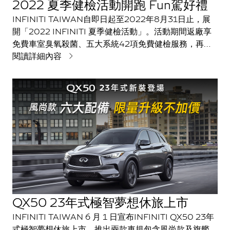
2022 夏季健檢活動開跑 Fun駕好禮
INFINITI TAIWAN自即日起至2022年8月31日止，展
開「2022 INFINITI 夏季健檢活動」。活動期間返廠享
免費車室臭氧殺菌、五大系統42項免費健檢服務，再享
多重Fun駕好禮，包含返廠消費禮、滿額禮、Fun駕限定
閱讀詳細內容
精選商品及紅利精品等多項優惠好禮。
QX50 23年式極智夢想休旅上市
INFINITI TAIWAN 6 月 1 日宣布INFINITI QX50 23年
式極智夢想休旅上市，推出兩款車規包含風尚款及旗艦