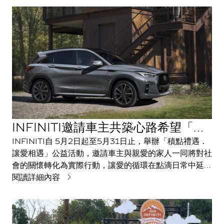
感風格提袋。INFINITI提供全方位車輛安心檢測，讓車
主安心享受夏日旅程。
INFINITI邀請車主共築心路希望「積
點禮遇．讓愛相遇」
INFINITI自 5月2日起至5月31日止，舉辦「積點禮遇．
讓愛相遇」公益活動，邀請車主與親愛的家人一同將對社
會的關懷轉化為實際行動，讓愛的循環在點滴日常中延
續。
閱讀詳細內容