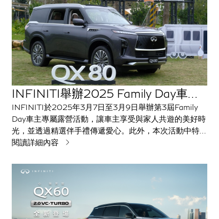
INFINITI舉辦2025 Family Day車主
專屬露營活動
INFINITI於2025年3月7日至3月9日舉辦第3屆Family
Day車主專屬露營活動，讓車主享受與家人共遊的美好時
光，並透過精選伴手禮傳遞愛心。此外，本次活動中特別
安排展出全新INFINITI QX80車款，讓車主近距離感受
閱讀詳細內容
品牌旗艦LSUV的非凡魅力，INFINITI TAIWAN將持續
為車主帶來創新體驗，探索駕馭與生活的無限可能。