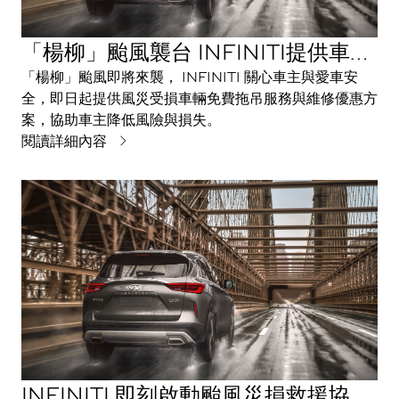
「楊柳」颱風襲台 INFINITI提供車輛
救援服務與維修優惠
「楊柳」颱風即將來襲， INFINITI 關心車主與愛車安
全，即日起提供風災受損車輛免費拖吊服務與維修優惠方
案，協助車主降低風險與損失。
閱讀詳細內容
INFINITI 即刻啟動颱風災損救援協助