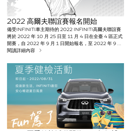
2022 高爾夫聯誼賽報名開始
備受INFINITI車主期待的 2022 INFINITI高爾夫聯誼賽
將於 2022 年 10 月 25 日至 11 月 4 日在全臺 4 區正式
開賽，自 2022 年 9 月 1 日開始報名，至 2022 年 9 月
23 日截止，敬邀車主奮力揮桿，贏得大獎滿載而歸。
閱讀詳細內容