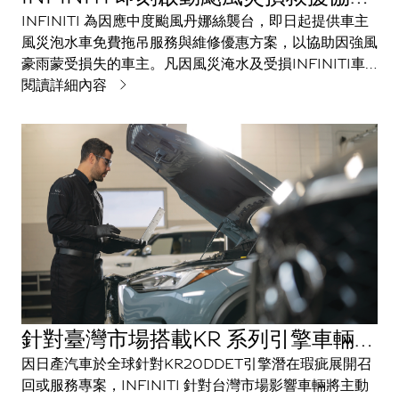
與優惠維修專案
INFINITI 為因應中度颱風丹娜絲襲台，即日起提供車主
風災泡水車免費拖吊服務與維修優惠方案，以協助因強風
豪雨蒙受損失的車主。凡因風災淹水及受損INFINITI車
輛，只要撥打 0800-333399客服專線請求救援，
閱讀詳細內容
INFINITI 將協助受創車輛提供免費拖吊至最近的服務
廠，還提供因風災受損而需維修的零件工資享八折優惠。
針對臺灣市場搭載KR 系列引擎車輛異
常處理說明
因日產汽車於全球針對KR20DDET引擎潛在瑕疵展開召
回或服務專案，INFINITI 針對台灣市場影響車輛將主動