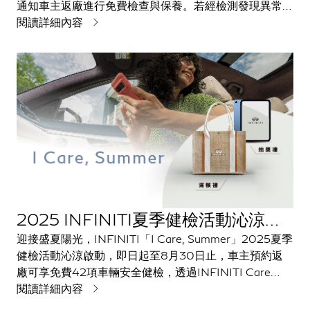
通知車主返廠進行免費檢查與保養。若經檢測發現異常，
將提供免費維修或零件更換。INFINITI 亦將提供引擎系
閱讀詳細內容
統8年16萬公里保固，確保車主行車安全與權益無虞。
2025 INFINITI夏季健檢活動沁涼啟
動新聞稿
迎接盛夏陽光，INFINITI「I Care, Summer」2025夏季
健檢活動沁涼啟動，即日起至8月30日止，車主預約返
廠可享免費42項車輛安全健檢，透過INFINITI Care
APP預約定期保養服務，即贈車室臭氧殺菌服務，還可
閱讀詳細內容
參加iPad抽獎活動；單筆消費金額滿5,000元，再贈植