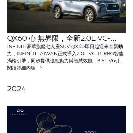
QX60 心 無界限，全新2.0L VC-
TURBO動力導入 正式展開預售
INFINITI豪華旗艦七人座SUV QX60即日起迎來全新動
力，INFINITI TAIWAN正式導入2.0L VC-TURBO智能
渦輪引擎，同步提供強勁動力與智慧效能，3.5L V6引擎
繼續維持販售，讓消費者依據需求選擇適合的動力配置，
閱讀詳細內容
完美滿足每一種生活場景，實現「心 無界限」的駕馭哲
學。QX60 2.0t即日起展開預售接單，風尚款預售價255
2024
萬元、旗艦款預售價269萬元，預售期間加贈2年延長保
固，誠摯邀請消費者即刻蒞臨賞車。