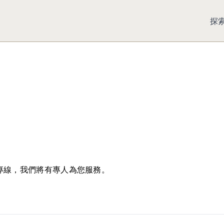
探
QX
QX
QX5
QX6
All 
專線，我們將有專人為您服務。