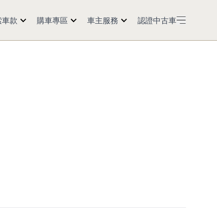
索車款
購車專區
車主服務
認證中古車
50
預約試乘
紅利點數
60
購車訊息
預約返廠
5
經銷商據點
活動公告
0 2.0t
延長保固
Models
保養會員
車主資訊