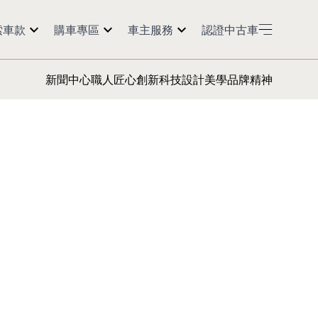
索車款
購車專區
車主服務
認證中古車
50
預約試乘
紅利點數
新聞中心
職人匠心
創新科技
設計美學
品牌精神
60
購車訊息
預約返廠
5
經銷商據點
活動公告
0 2.0t
延長保固
Models
保養會員
車主資訊