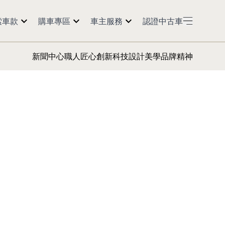
索車款
購車專區
車主服務
認證中古車
50
預約試乘
紅利點數
新聞中心
職人匠心
創新科技
設計美學
品牌精神
60
購車訊息
預約返廠
5
經銷商據點
活動公告
0 2.0t
延長保固
Models
保養會員
車主資訊