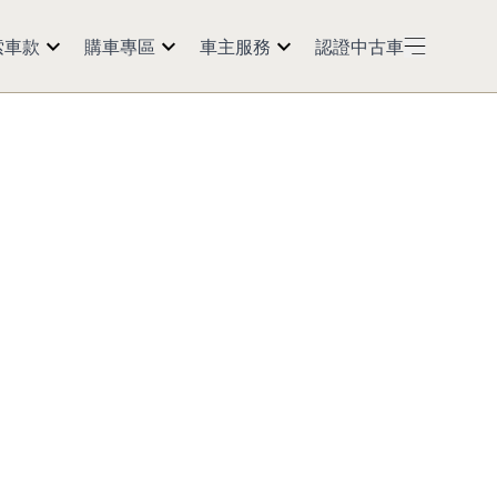
索車款
購車專區
車主服務
認證中古車
50
預約試乘
紅利點數
60
購車訊息
預約返廠
5
經銷商據點
活動公告
0 2.0t
延長保固
Models
保養會員
車主資訊