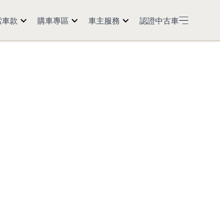
索車款
購車專區
車主服務
認證中古車
50
預約試乘
紅利點數
60
購車訊息
預約返廠
5
經銷商據點
活動公告
0 2.0t
延長保固
Models
保養會員
車主資訊