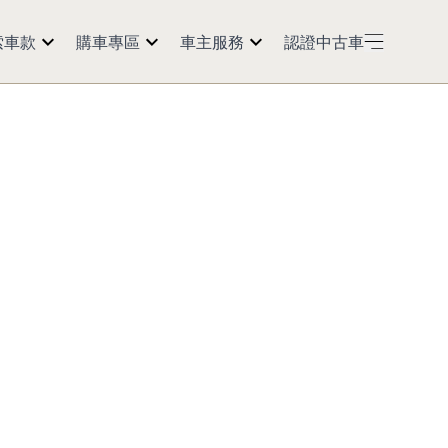
索車款
購車專區
車主服務
認證中古車
50
預約試乘
紅利點數
60
購車訊息
預約返廠
5
經銷商據點
活動公告
0 2.0t
延長保固
Models
保養會員
車主資訊