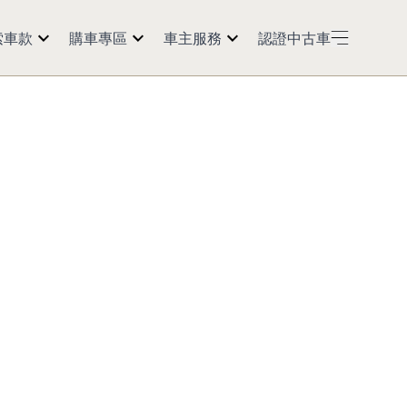
索車款
購車專區
車主服務
認證中古車
50
預約試乘
紅利點數
60
購車訊息
預約返廠
5
經銷商據點
活動公告
0 2.0t
延長保固
Models
保養會員
車主資訊